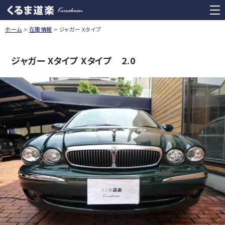
くるま道楽 Kurakuen
tog
nav
ホーム
在庫情報
ジャガー Xタイプ
ジャガー Xタイプ Xタイプ 2.0