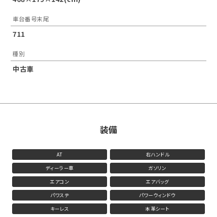
車台番号末尾
711
種別
中古車
装備
AT
右ハンドル
ディーラー車
ガソリン
エアコン
エアバッグ
パワステ
パワーウィンドウ
キーレス
本革シート