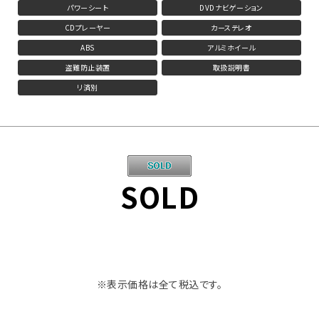
パワーシート
DVDナビゲーション
CDプレーヤー
カーステレオ
ABS
アルミホイール
盗難防止装置
取扱説明書
リ済別
SOLD
※表示価格は全て税込です。