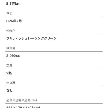
5.7万km
車検
H26年2月
外装色
ブリティッシュレーシンググリーン
排気量
2,090cc
定員
5名
修復歴
なし
全長×全幅×全高(cm)
468×179×142(cm)