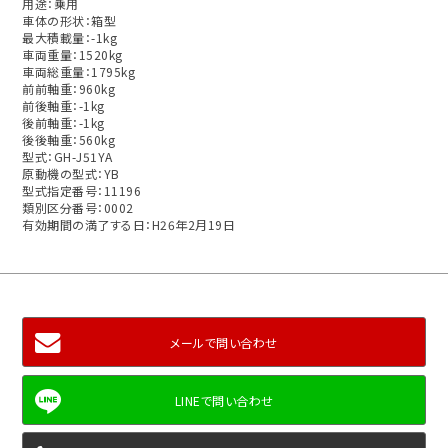
用途：乗用
車体の形状：箱型
最大積載量：-1kg
車両重量：1520kg
車両総重量：1795kg
前前軸重：960kg
前後軸重：-1kg
後前軸重：-1kg
後後軸重：560kg
型式：GH-J51YA
原動機の型式：YB
型式指定番号：11196
類別区分番号：0002
有効期間の満了する日：H26年2月19日
メールで問い合わせ