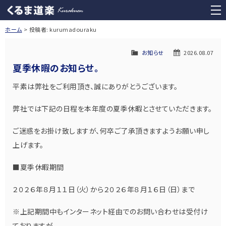
くるま道楽 Kurakuen
tog
nav
ホーム
投稿者:
kurumadouraku
お知らせ
2026.08.07
夏季休暇のお知らせ。
平素は弊社をご利用頂き、誠にありがとうございます。
弊社では下記の日程を本年度の夏季休暇とさせていただきます。
ご迷惑をお掛け致しますが、何卒ご了承頂きますようお願い申し
上げます。
■夏季休暇期間
２０２６年８月１１日（火）から２０２６年８月１６日（日）まで
※上記期間中もインターネット経由でのお問い合わせは受付け
ておりますが、